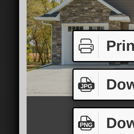
Prin
Dow
JPG
Dow
PNG